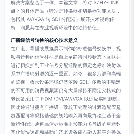
解决方案整合于一体。本篇文章，将对 SZHY-LINK
旗下的具体产品（特别是转换器和切换器功能区块，
包括其 AV/VGA 转 SDI 分配器）展开技术视角解
析，洞悉其在专业视听环境中的独特价值。
广播级信号转换的核心技术意义
在广电、导播或展览展示制作的标准信号交换中，视
频与音频的信号往往是自上至静待同步状态下互联并
进行切换扩到工业信号分配通路的恒定之标准映射体
系中广播映射源的逐一重置。如今，很多片源和高端
的监视、收录设备环境仍然依赖 SDI。多数的不稳定
的不可用的消费视频源仍有大量保持不同定义格式的
老设备采用了 HDMI/DVI/AV/VGA 以适应实时测试.
因此通通过拥有广播级一致校正处理的过渡适配应超
越匹配可靠规格基础的初始输入再向最终稳定基于全
新特性配适通道高清标标准正形能力多等级的重新数
字化能快速调和辅助广泛老设备痛点融入新平台整体