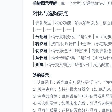
关键图示理解
：像一个大型“交通枢纽”或“
对比与选购要点
| 设备类型 | 核心功能 | 输入输出关系 | 核心
| :--- | :--- | :--- | :--- |
|
分配器
| 信号复制分发 | 1进N出 | 画面同步
|
转换器
| 接口/协议转换 | 1进1出（形态改变
|
切换器
| 信号源选择 | N进1出 | 简化设备
|
延长器
| 延长传输距离 | 1进1出（距离延长
|
矩阵
| 信号交叉调度 | M进N出 | 灵活配置
选购提示
：
1. 明确需求：首先确定您是想要“分享”、“切
2. 关注参数：支持的最大分辨率（如4K@60H
3. 注意兼容性：确保设备与您的信号源和显
4. 考虑扩展性：如需未来升级，可适当选择
5. 品牌与质量：选择信誉良好的品牌，确