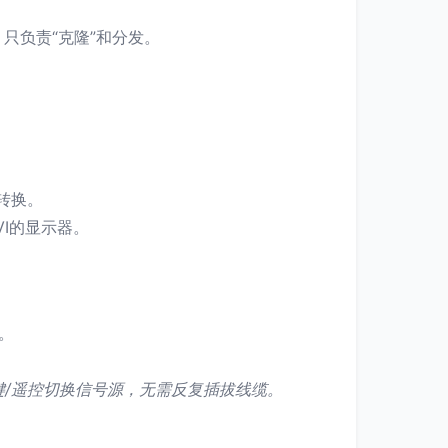
只负责“克隆”和分发。
转换。
I的显示器。
。
键/遥控切换信号源，无需反复插拔线缆。
）。