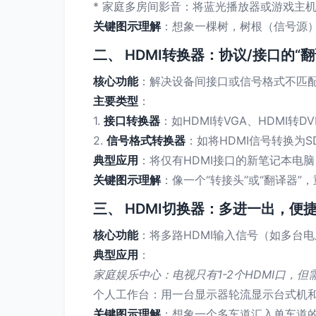
* 家庭多房间影音：将蓝光播放器或游戏主
关键图示理解
：想象一棵树，树根（信号源）
二、 HDMI转换器：协议/接口的“翻
核心功能
：解决设备间接口或信号格式不匹
主要类型
：
1.
接口转换器
：如HDMI转VGA、HDMI转
2.
信号格式转换器
：如将HDMI信号转换为
典型应用
：将仅有HDMI接口的新笔记本电
关键图示理解
：像一个“转接头”或“翻译器
三、 HDMI切换器：多进一出，便
核心功能
：将多路HDMI输入信号（如多台
典型应用
：
家庭娱乐中心：电视只有1-2个HDMI口
个人工作台：用一台显示器轮流显示台式机
关键图示理解
：想象一个多车道汇入单车道