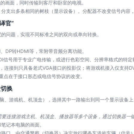
机的画面，同时传输到客厅和卧室的电视。
分支出多条相同的树枝（显示设备）。分配器不改变信号内容，
译官”
配的问题，实现不同标准之间的双向或单向转换。
DVI、DP转HDMI等，常附带音频分离功能。
SDI信号用于专业广电传输，或进行色彩空间、分辨率格式的特定
脑，连接到只具备老式VGA接口的投影仪；将游戏机接入仅支持DV
”，重点在于接口形态或电信号协议的改变。
捷切换
电脑、游戏机、机顶盒），选择其中一路输出到同一个显示设备上
，但需要连接游戏主机、机顶盒、播放器等多个设备，通过切换器一
和笔记本电脑的画面。
的路口，由交通警察（切换器）决定放行哪条车道的车辆（信号